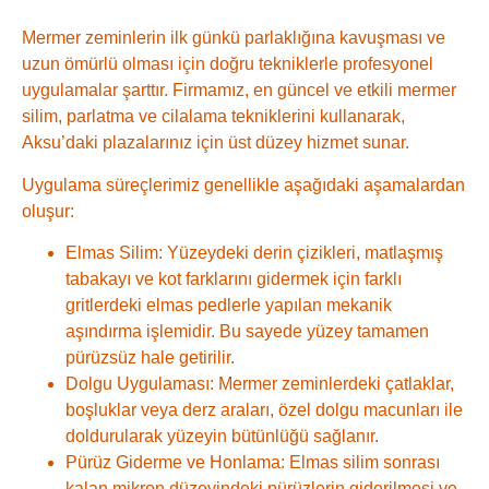
Mermer zeminlerin ilk günkü parlaklığına kavuşması ve
uzun ömürlü olması için doğru tekniklerle profesyonel
uygulamalar şarttır. Firmamız, en güncel ve etkili mermer
silim, parlatma ve cilalama tekniklerini kullanarak,
Aksu’daki plazalarınız için üst düzey hizmet sunar.
Uygulama süreçlerimiz genellikle aşağıdaki aşamalardan
oluşur:
Elmas Silim:
Yüzeydeki derin çizikleri, matlaşmış
tabakayı ve kot farklarını gidermek için farklı
gritlerdeki elmas pedlerle yapılan mekanik
aşındırma işlemidir. Bu sayede yüzey tamamen
pürüzsüz hale getirilir.
Dolgu Uygulaması:
Mermer zeminlerdeki çatlaklar,
boşluklar veya derz araları, özel dolgu macunları ile
doldurularak yüzeyin bütünlüğü sağlanır.
Pürüz Giderme ve Honlama:
Elmas silim sonrası
kalan mikron düzeyindeki pürüzlerin giderilmesi ve