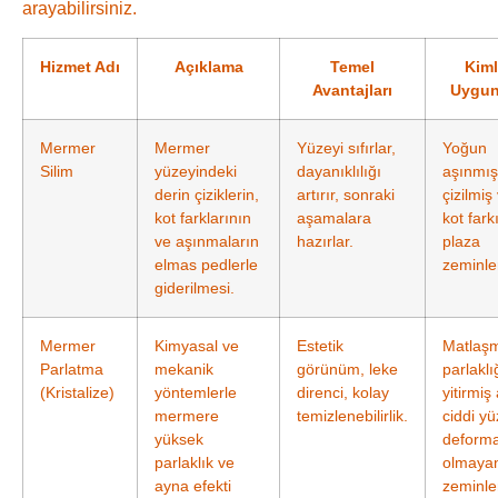
arayabilirsiniz.
Hizmet Adı
Açıklama
Temel
Kiml
Avantajları
Uygun
Mermer
Mermer
Yüzeyi sıfırlar,
Yoğun
Silim
yüzeyindeki
dayanıklılığı
aşınmış
derin çiziklerin,
artırır, sonraki
çizilmiş
kot farklarının
aşamalara
kot fark
ve aşınmaların
hazırlar.
plaza
elmas pedlerle
zeminler
giderilmesi.
Mermer
Kimyasal ve
Estetik
Matlaşm
Parlatma
mekanik
görünüm, leke
parlaklı
(Kristalize)
yöntemlerle
direnci, kolay
yitirmiş
mermere
temizlenebilirlik.
ciddi y
yüksek
deform
parlaklık ve
olmaya
ayna efekti
zeminle