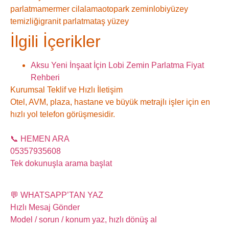
parlatma
mermer cilalama
otopark zemin
lobi
yüzey
temizliği
granit parlatma
taş yüzey
İlgili İçerikler
Aksu Yeni İnşaat İçin Lobi Zemin Parlatma Fiyat
Rehberi
Kurumsal Teklif ve Hızlı İletişim
Otel, AVM, plaza, hastane ve büyük metrajlı işler için en
hızlı yol telefon görüşmesidir.
📞 HEMEN ARA
05357935608
Tek dokunuşla arama başlat
💬 WHATSAPP’TAN YAZ
Hızlı Mesaj Gönder
Model / sorun / konum yaz, hızlı dönüş al