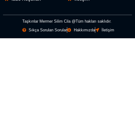
Taşkınlar Mermer Silim Cila @Tüm hakları saklıdır.
Sıkça Sorulan Sorular
Hakkımızda
İletişim