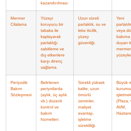
kazandırılması.
Mermer
Yüzeyi
Uzun süreli
Yeni
Cilalama
koruyucu bir
parlaklık, su ve
parlatıl
tabaka ile
leke iticilik,
veya dü
kaplayarak
yüzey
bakıma 
parlaklığı
güvenliği.
duyan 
sabitleme ve
mermer
dış etkenlere
yüzeyler
karşı direnç
sağlama.
Periyodik
Belirlenen
Sürekli yüksek
Büyük m
Bakım
periyotlarda
kalite, uzun
kurums
Sözleşmesi
(aylık, üç aylık
ömürlü
işletmel
vb.) düzenli
zeminler,
(Plaza, 
kontrol ve
maliyet
AVM,
bakım
avantajı,
Hastane
hizmetleri.
işletme
sürekliliği.