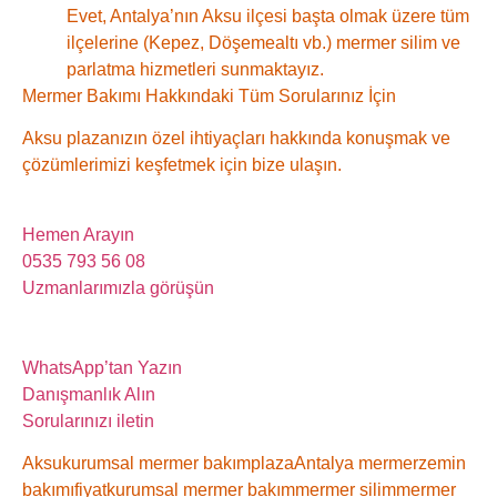
Evet, Antalya’nın Aksu ilçesi başta olmak üzere tüm
ilçelerine (Kepez, Döşemealtı vb.) mermer silim ve
parlatma hizmetleri sunmaktayız.
Mermer Bakımı Hakkındaki Tüm Sorularınız İçin
Aksu plazanızın özel ihtiyaçları hakkında konuşmak ve
çözümlerimizi keşfetmek için bize ulaşın.
Hemen Arayın
0535 793 56 08
Uzmanlarımızla görüşün
WhatsApp’tan Yazın
Danışmanlık Alın
Sorularınızı iletin
Aksu
kurumsal mermer bakım
plaza
Antalya mermer
zemin
bakımı
fiyat
kurumsal mermer bakım
mermer silim
mermer