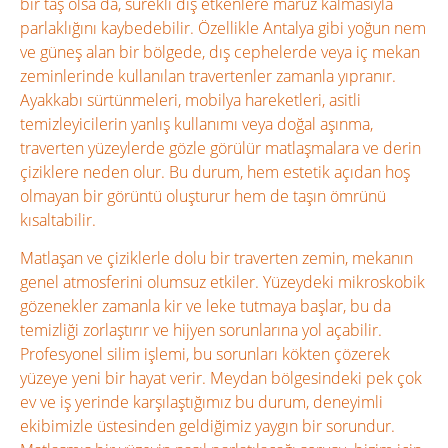
bir taş olsa da, sürekli dış etkenlere maruz kalmasıyla
parlaklığını kaybedebilir. Özellikle Antalya gibi yoğun nem
ve güneş alan bir bölgede, dış cephelerde veya iç mekan
zeminlerinde kullanılan travertenler zamanla yıpranır.
Ayakkabı sürtünmeleri, mobilya hareketleri, asitli
temizleyicilerin yanlış kullanımı veya doğal aşınma,
traverten yüzeylerde gözle görülür matlaşmalara ve derin
çiziklere neden olur. Bu durum, hem estetik açıdan hoş
olmayan bir görüntü oluşturur hem de taşın ömrünü
kısaltabilir.
Matlaşan ve çiziklerle dolu bir traverten zemin, mekanın
genel atmosferini olumsuz etkiler. Yüzeydeki mikroskobik
gözenekler zamanla kir ve leke tutmaya başlar, bu da
temizliği zorlaştırır ve hijyen sorunlarına yol açabilir.
Profesyonel silim işlemi, bu sorunları kökten çözerek
yüzeye yeni bir hayat verir. Meydan bölgesindeki pek çok
ev ve iş yerinde karşılaştığımız bu durum, deneyimli
ekibimizle üstesinden geldiğimiz yaygın bir sorundur.