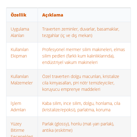
Özellik
Açıklama
Uygulama
Traverten zeminler, duvarlar, basamaklar,
Alanları
tezgahlar (iç ve dış mekan)
Kullanılan
Profesyonel mermer silim makineleri, elmas
Ekipman
silim pedleri (farklı kum kalınlıklarında),
endüstriyel vakum makineleri
Kullanılan
Özel traverten dolgu macunları, kristalize
Malzemeler
cila kimyasalları, pH nötr temizleyiciler,
koruyucu emprenye maddeleri
İşlem
Kaba silim, ince silim, dolgu, honlama, cila
Adımları
(kristalize/epoksi), parlatma, koruma
Yüzey
Parlak (glossy), honlu (mat-yarı parlak),
Bitirme
antika (eskitme)
Seçenekleri