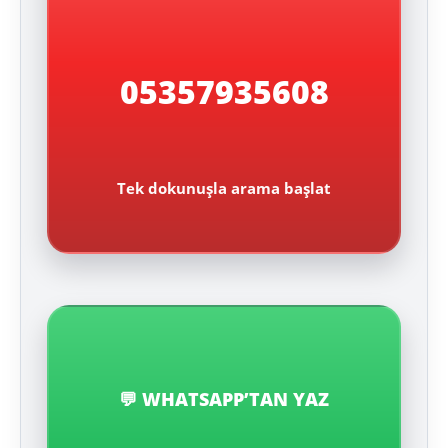
05357935608
Tek dokunuşla arama başlat
💬 WHATSAPP’TAN YAZ