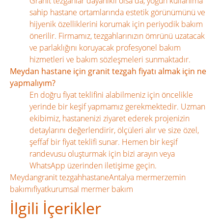
Granit tezgahlar dayanıklı olsa da, yoğun kullanıma
sahip hastane ortamlarında estetik görünümünü ve
hijyenik özelliklerini korumak için periyodik bakım
önerilir. Firmamız, tezgahlarınızın ömrünü uzatacak
ve parlaklığını koruyacak profesyonel bakım
hizmetleri ve bakım sözleşmeleri sunmaktadır.
Meydan hastane için granit tezgah fiyatı almak için ne
yapmalıyım?
En doğru fiyat teklifini alabilmeniz için öncelikle
yerinde bir keşif yapmamız gerekmektedir. Uzman
ekibimiz, hastanenizi ziyaret ederek projenizin
detaylarını değerlendirir, ölçüleri alır ve size özel,
şeffaf bir fiyat teklifi sunar. Hemen bir keşif
randevusu oluşturmak için bizi arayın veya
WhatsApp üzerinden iletişime geçin.
Meydan
granit tezgah
hastane
Antalya mermer
zemin
bakımı
fiyat
kurumsal mermer bakım
İlgili İçerikler