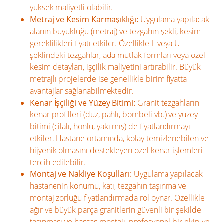
yüksek maliyetli olabilir.
Metraj ve Kesim Karmaşıklığı:
Uygulama yapılacak
alanın büyüklüğü (metraj) ve tezgahın şekli, kesim
gereklilikleri fiyatı etkiler. Özellikle L veya U
şeklindeki tezgahlar, ada mutfak formları veya özel
kesim detayları, işçilik maliyetini artırabilir. Büyük
metrajlı projelerde ise genellikle birim fiyatta
avantajlar sağlanabilmektedir.
Kenar İşçiliği ve Yüzey Bitimi:
Granit tezgahların
kenar profilleri (düz, pahlı, bombeli vb.) ve yüzey
bitimi (cilalı, honlu, yakılmış) de fiyatlandırmayı
etkiler. Hastane ortamında, kolay temizlenebilen ve
hijyenik olmasını destekleyen özel kenar işlemleri
tercih edilebilir.
Montaj ve Nakliye Koşulları:
Uygulama yapılacak
hastanenin konumu, katı, tezgahın taşınma ve
montaj zorluğu fiyatlandırmada rol oynar. Özellikle
ağır ve büyük parça granitlerin güvenli bir şekilde
taşınması ve hassas montajı, profesyonel bir ekip ve