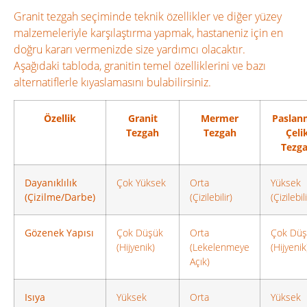
Granit tezgah seçiminde teknik özellikler ve diğer yüzey
malzemeleriyle karşılaştırma yapmak, hastaneniz için en
doğru kararı vermenizde size yardımcı olacaktır.
Aşağıdaki tabloda, granitin temel özelliklerini ve bazı
alternatiflerle kıyaslamasını bulabilirsiniz.
Özellik
Granit
Mermer
Paslan
Tezgah
Tezgah
Çeli
Tezg
Dayanıklılık
Çok Yüksek
Orta
Yüksek
(Çizilme/Darbe)
(Çizilebilir)
(Çizilebili
Gözenek Yapısı
Çok Düşük
Orta
Çok Düş
(Hijyenik)
(Lekelenmeye
(Hijyenik
Açık)
Isıya
Yüksek
Orta
Yüksek