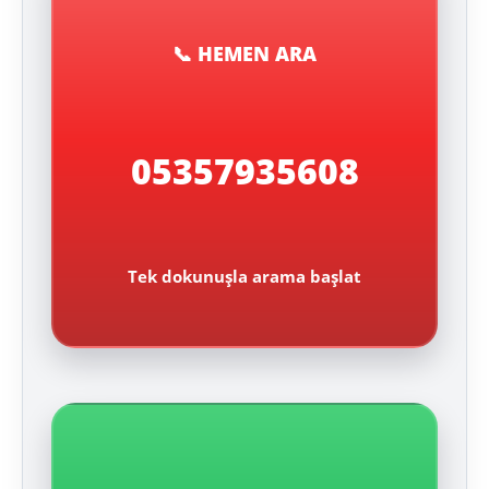
📞 HEMEN ARA
05357935608
Tek dokunuşla arama başlat