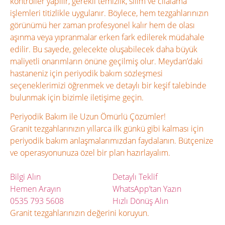
kontroller yapılır, gerekli temizlik, silim ve cilalama
işlemleri titizlikle uygulanır. Böylece, hem tezgahlarınızın
görünümü her zaman profesyonel kalır hem de olası
aşınma veya yıpranmalar erken fark edilerek müdahale
edilir. Bu sayede, gelecekte oluşabilecek daha büyük
maliyetli onarımların önüne geçilmiş olur. Meydan’daki
hastaneniz için periyodik bakım sözleşmesi
seçeneklerimizi öğrenmek ve detaylı bir keşif talebinde
bulunmak için bizimle iletişime geçin.
Periyodik Bakım ile Uzun Ömürlü Çözümler!
Granit tezgahlarınızın yıllarca ilk günkü gibi kalması için
periyodik bakım anlaşmalarımızdan faydalanın. Bütçenize
ve operasyonunuza özel bir plan hazırlayalım.
Bilgi Alın
Detaylı Teklif
Hemen Arayın
WhatsApp’tan Yazın
0535 793 5608
Hızlı Dönüş Alın
Granit tezgahlarınızın değerini koruyun.