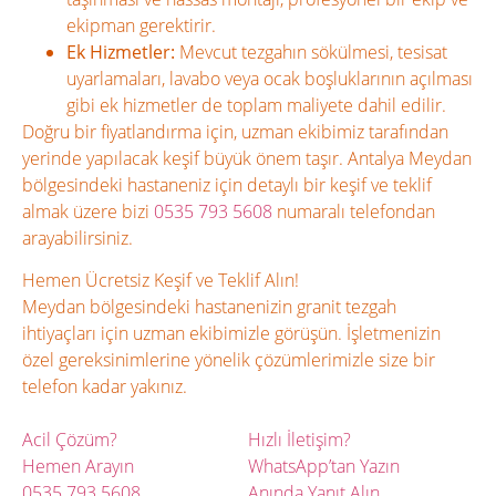
ekipman gerektirir.
Ek Hizmetler:
Mevcut tezgahın sökülmesi, tesisat
uyarlamaları, lavabo veya ocak boşluklarının açılması
gibi ek hizmetler de toplam maliyete dahil edilir.
Doğru bir fiyatlandırma için, uzman ekibimiz tarafından
yerinde yapılacak keşif büyük önem taşır. Antalya Meydan
bölgesindeki hastaneniz için detaylı bir keşif ve teklif
almak üzere bizi
0535 793 5608
numaralı telefondan
arayabilirsiniz.
Hemen Ücretsiz Keşif ve Teklif Alın!
Meydan bölgesindeki hastanenizin granit tezgah
ihtiyaçları için uzman ekibimizle görüşün. İşletmenizin
özel gereksinimlerine yönelik çözümlerimizle size bir
telefon kadar yakınız.
Acil Çözüm?
Hızlı İletişim?
Hemen Arayın
WhatsApp’tan Yazın
0535 793 5608
Anında Yanıt Alın