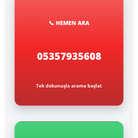
📞 HEMEN ARA
05357935608
Tek dokunuşla arama başlat